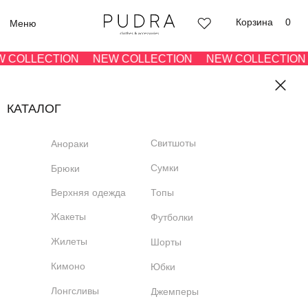
Корзина
0
Меню
 COLLECTION
NEW COLLECTION
NEW COLLECTION
КАТАЛОГ
Свитшоты
Анораки
Сумки
Брюки
Верхняя одежда
Топы
Жакеты
Футболки
Жилеты
Шорты
Кимоно
Юбки
Лонгсливы
Джемперы