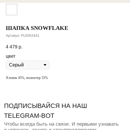
МАГАЗИН
ПОКУПАТЕЛЯМ
Каталог
Оплата и доставка
О нас
Обмен и возврат
ШАПКА SNOWFLAKE
Оффлайн магазин
Артикул:
PUDRA441
Сертификат
Контакты
4 479
р.
Таблица размеров
Долями
цвет
КОНТАКТЫ
Хлопок 45%, полиэстер 55%
+7 (950) 338-12-03
Instagram
WhatsApp
info@pudra-store
ИП ПАВЛЮК Н.О.
ИНН 550368646478