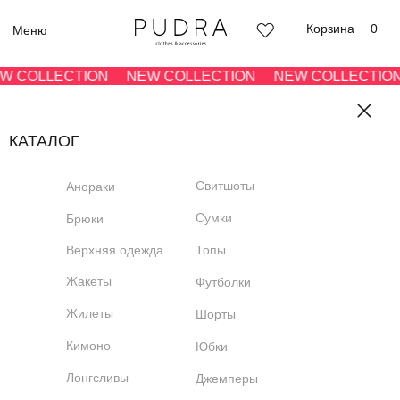
Корзина
0
Меню
COLLECTION
NEW COLLECTION
NEW COLLECTION
КАТАЛОГ
Свитшоты
Анораки
Сумки
Брюки
Верхняя одежда
Топы
Жакеты
Футболки
Жилеты
Шорты
Кимоно
Юбки
Лонгсливы
Джемперы