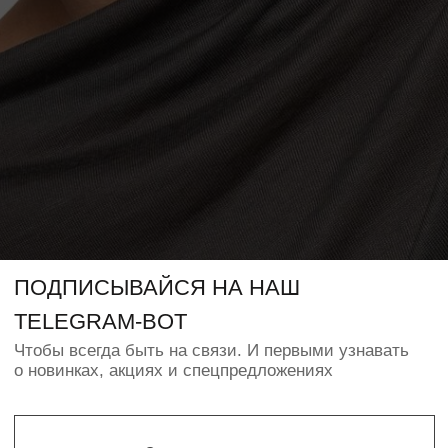
О нас
Обмен и возврат
Оффлайн магазин
Сертификат
Контакты
Таблица размеров
Долями
КОНТАКТЫ
+7 (950) 338-12-03
Instagram
WhatsApp
info@pudra-store
ИП ПАВЛЮК Н.О.
ИНН 550368646478
© PUDRA 2016—2025
Политика конфиденциальности