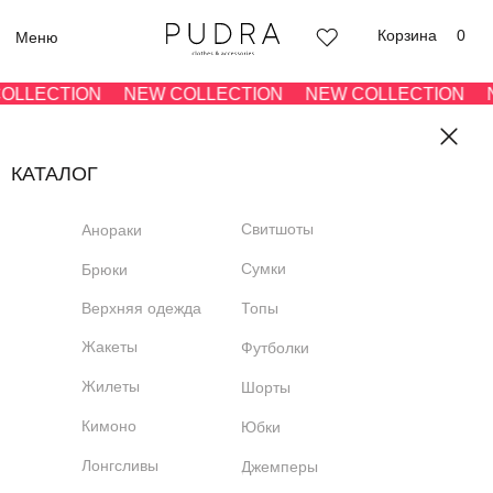
Корзина
0
Меню
LECTION
NEW COLLECTION
NEW COLLECTION
NE
КАТАЛОГ
Свитшоты
Анораки
Сумки
Брюки
Верхняя одежда
Топы
Жакеты
Футболки
Жилеты
Шорты
Кимоно
Юбки
Лонгсливы
Джемперы