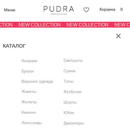
Корзина
0
Меню
TION
NEW COLLECTION
NEW COLLECTION
NEW CO
КАТАЛОГ
Свитшоты
Анораки
Сумки
Брюки
Верхняя одежда
Топы
Жакеты
Футболки
Жилеты
Шорты
Кимоно
Юбки
Лонгсливы
Джемперы