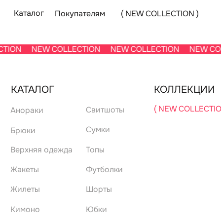
Каталог
Покупателям
( NEW COLLECTION )
ION
NEW COLLECTION
NEW COLLECTION
NEW COLL
КАТАЛОГ
КОЛЛЕКЦИИ
( NEW COLLECTION )
Свитшоты
Анораки
Сумки
Брюки
Топы
Верхняя одежда
(
Жакеты
Футболки
Жилеты
Шорты
Кимоно
Юбки
Лонгсливы
Джемперы