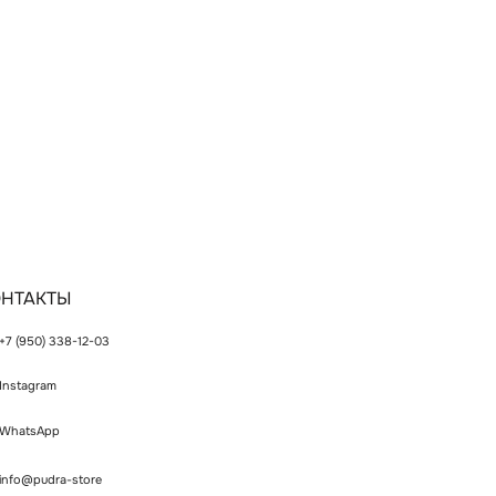
Ы
ПОДПИСЫВ
Чтобы всег
узнавать о
338-12-03
спецпредл
p
Регистрируйс
a-store
Политика конфиденциальности