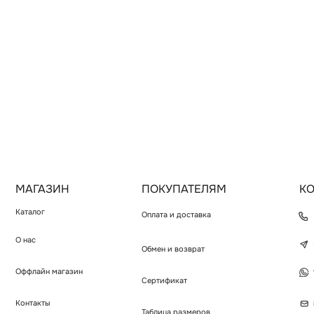
МАГАЗИН
ПОКУПАТЕЛЯМ
КОНТАКТ
Каталог
Оплата и доставка
+7 (950) 
О нас
Instagram
Обмен и возврат
Оффлайн магазин
WhatsAp
Сертификат
Контакты
info@pudr
Таблица размеров
Долями
ИП ПАВЛЮК Н.О.
ИНН 550368646478
© PUDRA 2016—2025