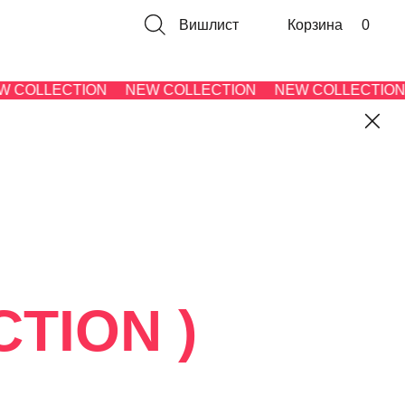
Вишлист
Корзина
0
ECTION
NEW COLLECTION
NEW COLLECTION
NEW 
N )