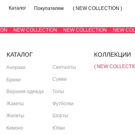
Каталог
Покупателям
( NEW COLLECTION )
EW COLLECTION
NEW COLLECTION
NEW COLLECTIO
КАТАЛОГ
КОЛЛЕКЦИИ
( NEW COLLECTION )
Свитшоты
Анораки
Сумки
Брюки
Топы
Верхняя одежда
(
Жакеты
Футболки
Жилеты
Шорты
Кимоно
Юбки
Лонгсливы
Джемперы