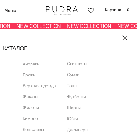
Корзина
0
Меню
ON
NEW COLLECTION
NEW COLLECTION
NEW COLL
КАТАЛОГ
Свитшоты
Анораки
Сумки
Брюки
Верхняя одежда
Топы
Жакеты
Футболки
Жилеты
Шорты
Кимоно
Юбки
Лонгсливы
Джемперы