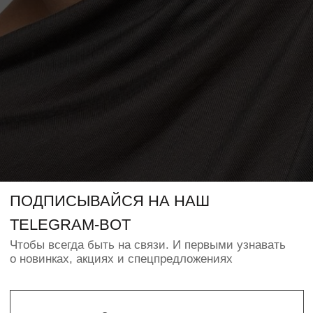
О нас
Обмен и возврат
Оффлайн магазин
Сертификат
Контакты
Таблица размеров
Долями
КОНТАКТЫ
+7 (950) 338-12-03
Instagram
WhatsApp
info@pudra-store
ИП ПАВЛЮК Н.О.
ИНН 550368646478
© PUDRA 2016—2025
Политика конфиденциальности