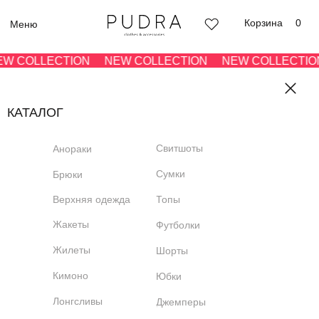
Корзина
0
Меню
W COLLECTION
NEW COLLECTION
NEW COLLECTIO
КАТАЛОГ
Свитшоты
Анораки
Сумки
Брюки
Верхняя одежда
Топы
Жакеты
Футболки
Жилеты
Шорты
Кимоно
Юбки
Лонгсливы
Джемперы