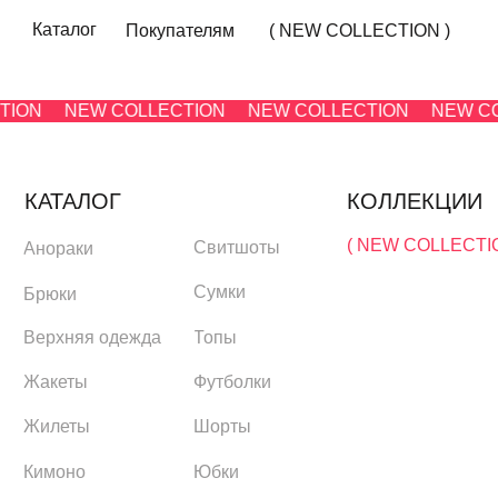
Каталог
Покупателям
( NEW COLLECTION )
ION
NEW COLLECTION
NEW COLLECTION
NEW COL
КАТАЛОГ
КОЛЛЕКЦИИ
( NEW COLLECTION )
Свитшоты
Анораки
Сумки
Брюки
Топы
Верхняя одежда
(
Жакеты
Футболки
Жилеты
Шорты
Кимоно
Юбки
Лонгсливы
Джемперы