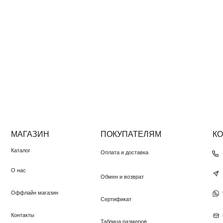
МАГАЗИН
ПОКУПАТЕЛЯМ
КОНТАК
Каталог
Оплата и доставка
+7 (950) 3
О нас
Instagram
Обмен и возврат
Оффлайн магазин
WhatsApp
Сертификат
Контакты
info@pudra
Таблица размеров
Долями
ИП ПАВЛЮК Н.О.
ИНН 550368646478
© PUDRA 2016—2025