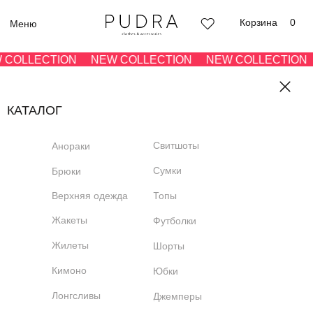
Корзина
0
Меню
COLLECTION
NEW COLLECTION
NEW COLLECTION
КАТАЛОГ
Свитшоты
Анораки
Сумки
Брюки
Верхняя одежда
Топы
Жакеты
Футболки
Жилеты
Шорты
Кимоно
Юбки
Лонгсливы
Джемперы