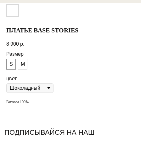
МАГАЗИН
ПОКУПАТЕЛЯМ
Каталог
Оплата и доставка
ПЛАТЬЕ BASE STORIES
О нас
Обмен и возврат
8 900
р.
Оффлайн магазин
Сертификат
Размер
Контакты
S
M
Таблица размеров
Долями
цвет
КОНТАКТЫ
+7 (950) 338-12-03
Вискоза 100%
Instagram
WhatsApp
info@pudra-store